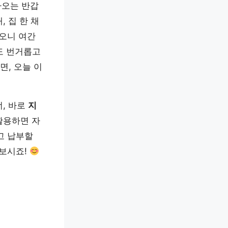
아오는 반갑
 집 한 채
 오니 여간
도 번거롭고
면, 오늘 이
너, 바로
지
활용하면 자
고 납부할
져보시죠!