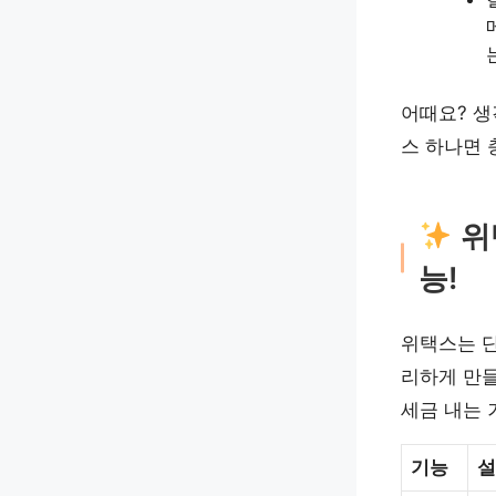
어때요? 생
스 하나면 
위
능!
위택스는 단
리하게 만들
세금 내는 
기능
설