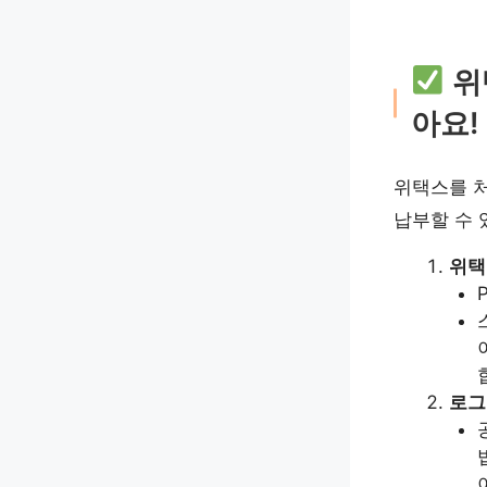
위
아요!
위택스를 처
납부할 수 
위택
로그