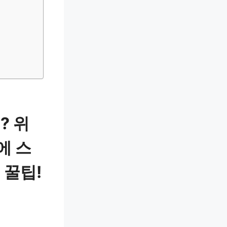
? 위
에 스
 꿀팁!