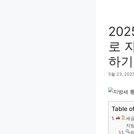
컨
텐
츠
로
20
건
너
로 
뛰
기
하기
5월 23, 202
Table o
세금
지방
위