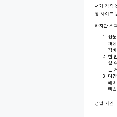
서가 각각 
행 사이트 
하지만 위
한눈
재산
장바
한 
할 
는 
다양
페이
택스
정말 시간