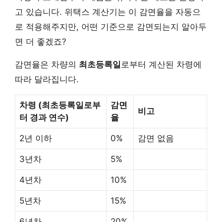
고 있습니다. 위택스 계산기는 이 감면율을 자동으
로 적용해주지만, 어떤 기준으로 감면되는지 알아두
면 더 좋겠죠?
감면율은 차량의
최초등록일
로부터 계산된 차령에
따라 달라집니다.
차령 (최초등록일로부
감면
비고
터 경과 연수)
율
2년 이하
0%
감면 없음
3년차
5%
4년차
10%
5년차
15%
6년차
20%