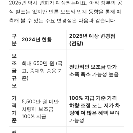
2025년 역시 변화가 예상되는데요, 아직 정부의 공
식 발표는 없지만 언론 보도와 업계 동향을 통해 예
측해 볼 수 있는 주요 변경점은 다음과 같습니다.
구
2025년 예상 변경점
2024년 현황
분
(전망)
보
조
최대 650만 원 (국
전반적인 보조금 단가
금
고, 중대형 승용 기
소폭 축소
가능성 높음
규
준)
모
가
100% 지급 기준 가격
5,500만 원 미만
격
하향 조정
또는
저가 차
차량에 보조금
기
량에 더 많은 혜택
부여
100% 지급
준
가능성
배