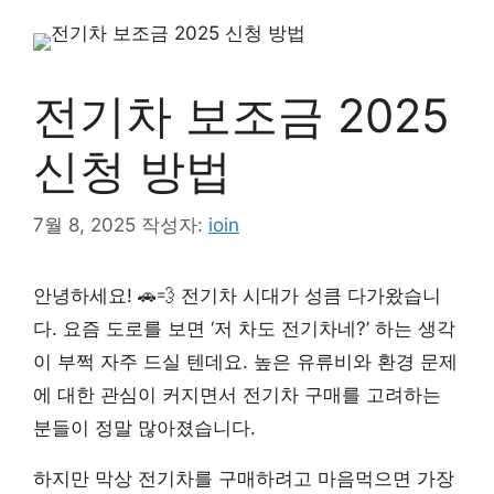
컨
텐
츠
로
전기차 보조금 2025
건
너
신청 방법
뛰
기
7월 8, 2025
작성자:
ioin
안녕하세요! 🚗💨 전기차 시대가 성큼 다가왔습니
다. 요즘 도로를 보면 ‘저 차도 전기차네?’ 하는 생각
이 부쩍 자주 드실 텐데요. 높은 유류비와 환경 문제
에 대한 관심이 커지면서 전기차 구매를 고려하는
분들이 정말 많아졌습니다.
하지만 막상 전기차를 구매하려고 마음먹으면 가장