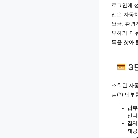
로그인에 성
앱은 자동차
요금, 환경
부하기’ 메
목을 찾아 
3
조회된 자동
럼(?) 납
납부
선택
결제
제공