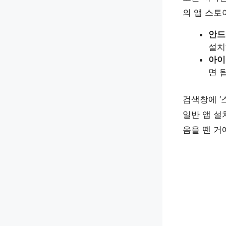
의 앱 스토
안드
설치
아이
면 
검색창에 ‘
일반 앱 설
음을 뗀 거