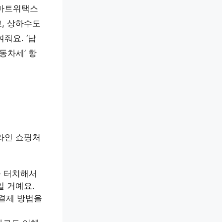
스마트위택스
, 상하수도
줘요. ‘납
동차세’ 항
라인 쇼핑처
을 터치해서
일 거예요.
 결제 방법을