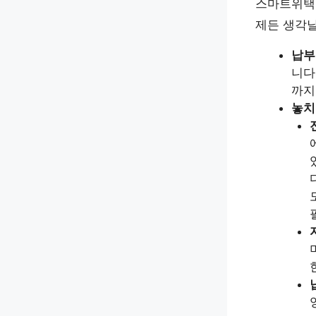
스마트위택스
제든 생각날
납부
니다
까지
놓치