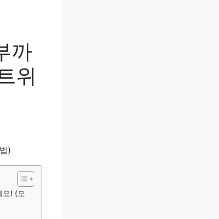
부까
마트위
요! (모