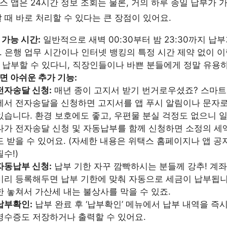
 앱은 24시간 정보 조회는 물론, 거의 하루 종일 납부가 
 때 바로 처리할 수 있다는 큰 장점이 있어요.
 가능 시간:
일반적으로 새벽 00:30부터 밤 23:30까지 납
. 은행 업무 시간이나 인터넷 뱅킹의 특정 시간 제약 없이 
 납부할 수 있다니, 직장인들이나 바쁜 분들에게 정말 유용
면 아쉬운 추가 기능:
전자송달 신청:
매년 종이 고지서 받기 번거로우셨죠? 스마트
에서 전자송달을 신청하면 고지서를 앱 푸시 알림이나 문자로
있습니다. 환경 보호에도 좋고, 우편물 분실 걱정도 없으니 일
다가 전자송달 신청 및 자동납부를 함께 신청하면 소정의 세
도 받을 수 있어요. (자세한 내용은 위택스 홈페이지나 앱 공
필수!)
자동납부 신청:
납부 기한 자꾸 깜빡하시는 분들께 강추! 계
미리 등록해두면 납부 기한에 맞춰 자동으로 세금이 납부됩니
한 놓쳐서 가산세 내는 불상사를 막을 수 있죠.
납부확인:
납부 완료 후 ‘납부확인’ 메뉴에서 납부 내역을 즉
영수증도 저장하거나 출력할 수 있어요.