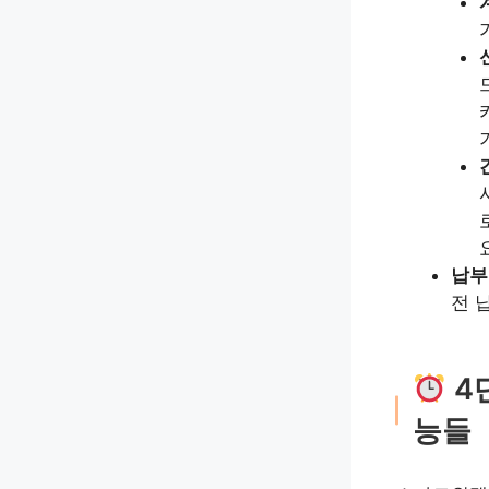
납부
전 
4
능들