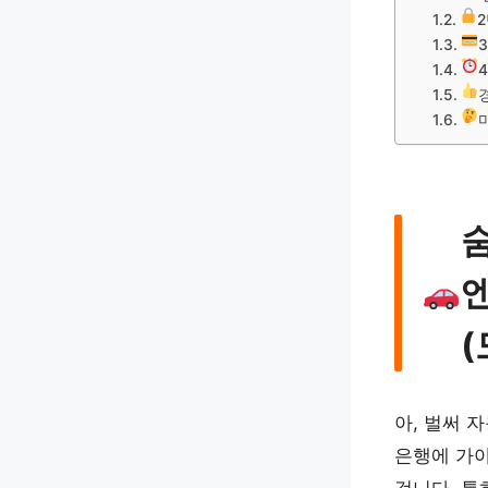
숨
(
아, 벌써 
은행에 가야