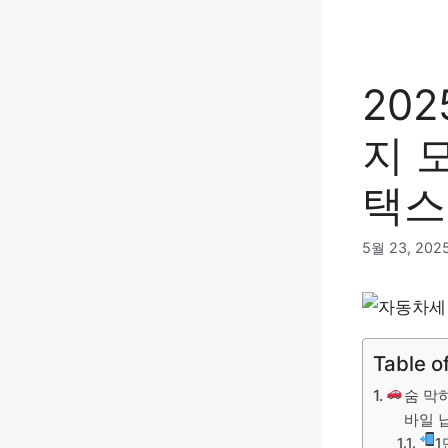
컨
텐
츠
로
20
건
너
지 
뛰
기
택스
5월 23, 202
Table o
숨 막
바일 
1