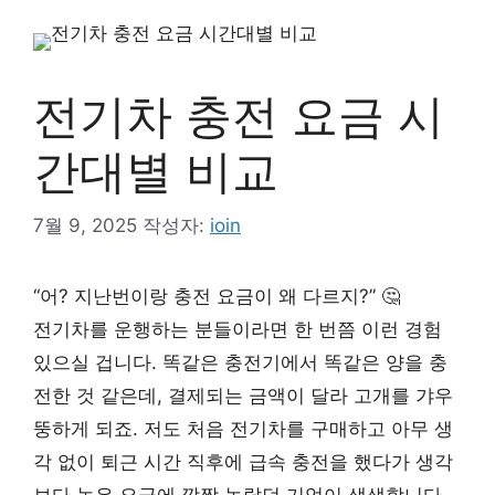
컨
텐
츠
로
전기차 충전 요금 시
건
너
간대별 비교
뛰
기
7월 9, 2025
작성자:
ioin
“어? 지난번이랑 충전 요금이 왜 다르지?” 🤔
전기차를 운행하는 분들이라면 한 번쯤 이런 경험
있으실 겁니다. 똑같은 충전기에서 똑같은 양을 충
전한 것 같은데, 결제되는 금액이 달라 고개를 갸우
뚱하게 되죠. 저도 처음 전기차를 구매하고 아무 생
각 없이 퇴근 시간 직후에 급속 충전을 했다가 생각
보다 높은 요금에 깜짝 놀랐던 기억이 생생합니다.