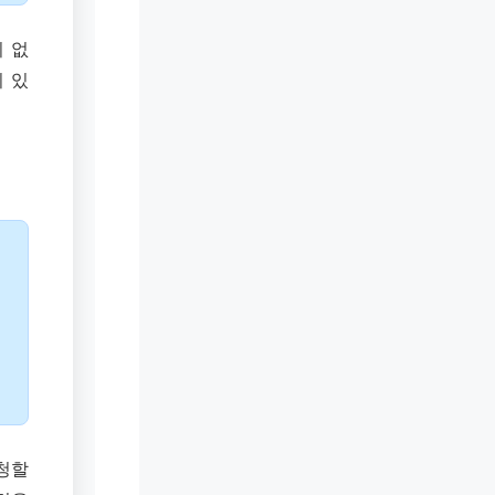
 없
이 있
청할