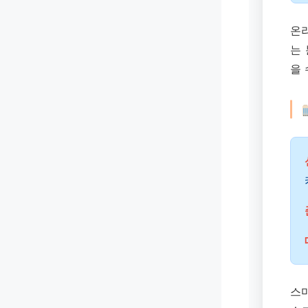
온
는 
을 
스