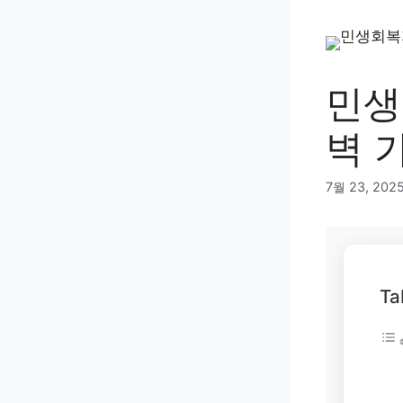
컨
텐
츠
로
민생
건
너
벽 
뛰
기
7월 23, 202
Ta