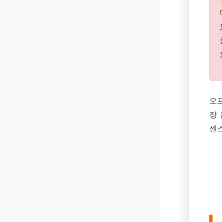
오
장 
센