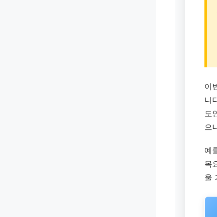
이
니
도
으니
예를
목
울 