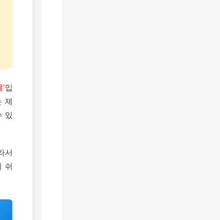
본
’
입
 제
 있
’라서
 쉬